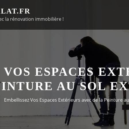
LAT.FR
c la rénovation immobilière !
 VOS ESPACES EXT
EINTURE AU SOL E
Embellissez Vos Espaces Extérieurs avec de la Peinture au