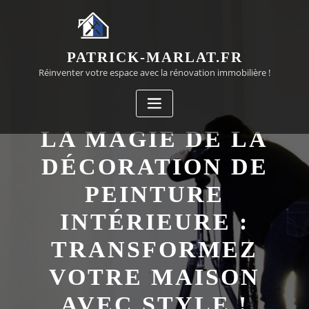
Passer
au
contenu
PATRICK-MARLAT.FR
Réinventer votre espace avec la rénovation immobilière !
LA MAGIE DE LA
DÉCORATION DE
PEINTURE
INTÉRIEURE :
TRANSFORMEZ
VOTRE MAISON
AVEC STYLE !