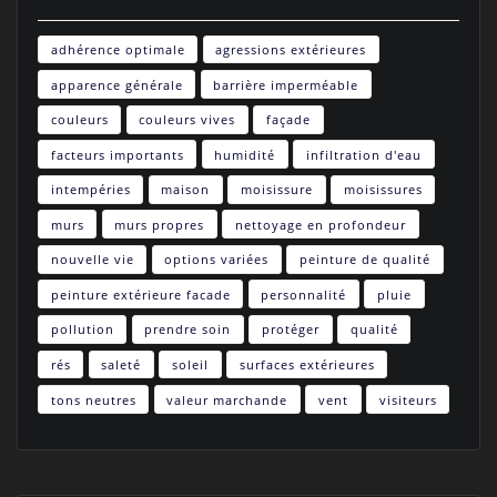
adhérence optimale
agressions extérieures
apparence générale
barrière imperméable
couleurs
couleurs vives
façade
facteurs importants
humidité
infiltration d'eau
intempéries
maison
moisissure
moisissures
murs
murs propres
nettoyage en profondeur
nouvelle vie
options variées
peinture de qualité
peinture extérieure facade
personnalité
pluie
pollution
prendre soin
protéger
qualité
rés
saleté
soleil
surfaces extérieures
tons neutres
valeur marchande
vent
visiteurs