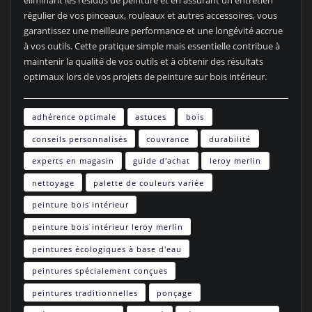
éliminant les résidus de peinture et en assurant un entretien
régulier de vos pinceaux, rouleaux et autres accessoires, vous
garantissez une meilleure performance et une longévité accrue
à vos outils. Cette pratique simple mais essentielle contribue à
maintenir la qualité de vos outils et à obtenir des résultats
optimaux lors de vos projets de peinture sur bois intérieur.
adhérence optimale
astuces
bois
conseils personnalisés
couvrance
durabilité
experts en magasin
guide d'achat
leroy merlin
nettoyage
palette de couleurs variée
peinture bois intérieur
peinture bois intérieur leroy merlin
peintures écologiques à base d'eau
peintures spécialement conçues
peintures traditionnelles
ponçage