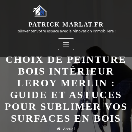
Passer
au
contenu
PATRICK-MARLAT.FR
Réinventer votre espace avec la rénovation immobilière !
CHOIX DE PEINTURE
BOIS INTÉRIEUR
LEROY MERLIN :
GUIDE ET ASTUCES
POUR SUBLIMER VOS
SURFACES EN BOIS
Accueil