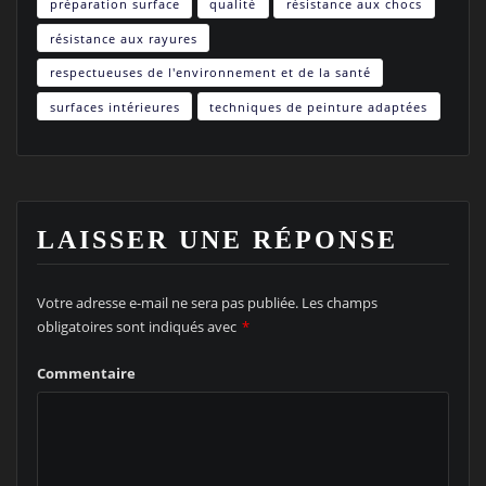
préparation surface
qualité
résistance aux chocs
résistance aux rayures
respectueuses de l'environnement et de la santé
surfaces intérieures
techniques de peinture adaptées
LAISSER UNE RÉPONSE
Votre adresse e-mail ne sera pas publiée.
Les champs
obligatoires sont indiqués avec
*
Commentaire