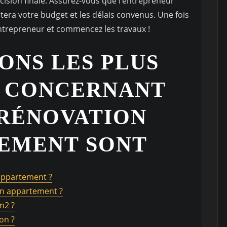
sion finale. Assurez-vous que l’entrepreneur
ctera votre budget et les délais convenus. Une fois
l’entrepreneur et commencez les travaux !
IONS LES PLUS
 CONCERNANT
 RÉNOVATION
TEMENT SONT
appartement ?
un appartement ?
m2 ?
on ?