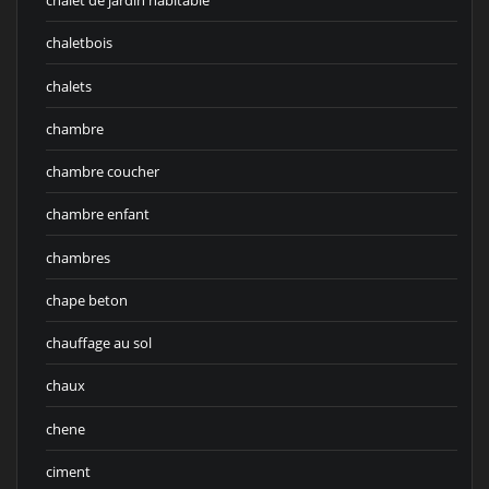
chalet de jardin habitable
chaletbois
chalets
chambre
chambre coucher
chambre enfant
chambres
chape beton
chauffage au sol
chaux
chene
ciment