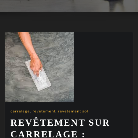
carrelage
,
revetement
,
revetement sol
REVÊTEMENT SUR
CARRELAGE :