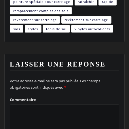
peinture spéciale pour carrelage
rafraîchir
rapide
remplacement complet des sols
revetement sur carrelage
revêtement sur carrelage
sols
styles
tapis de sol
vinyles autocollants
LAISSER UNE RÉPONSE
Votre adresse e-mail ne sera pas publiée.
Les champs
obligatoires sont indiqués avec
*
Commentaire